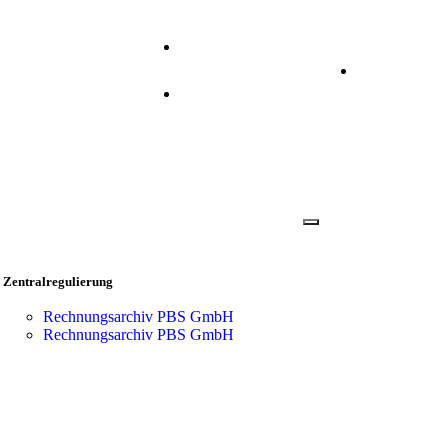
+49 2173 2640 310
Anmelden
info@prisma.ag
Zentralregulierung
Rechnungsarchiv PBS GmbH
Rechnungsarchiv PBS GmbH