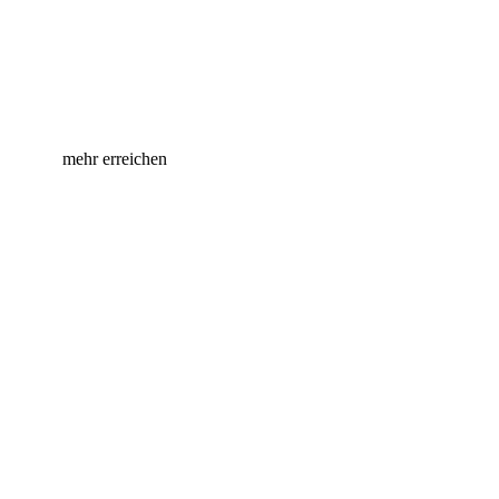
Handeln für Händler – Gemeinsam
mehr erreichen
Die Prisma AG bei Facebook
Die Prisma AG bei Instagram