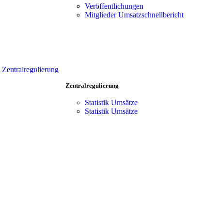
Vorteile
Team
Veröffentlichungen
Zentralregulierung
Mitgliederbereich
Mitglieder Umsatzschnellbericht
Verkaufsförderung
Team
Produkt-Portfolio
Mitgliederbereich
Kooperationen
Händler Suche
Vorteile
Zentralregulierung
Verkaufsförderung
Zentralregulierung
Produkt-Portfolio
Kooperationen
Statistik Umsätze
Händler Suche
Statistik Umsätze