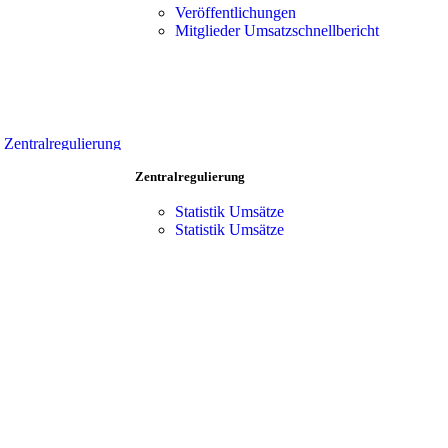
Vorteile
Team
Veröffentlichungen
Zentralregulierung
Mitgliederbereich
Mitglieder Umsatzschnellbericht
Verkaufsförderung
Team
Produkt-Portfolio
Mitgliederbereich
Kooperationen
Händler Suche
Vorteile
Zentralregulierung
Verkaufsförderung
Zentralregulierung
Produkt-Portfolio
Kooperationen
Statistik Umsätze
Händler Suche
Statistik Umsätze