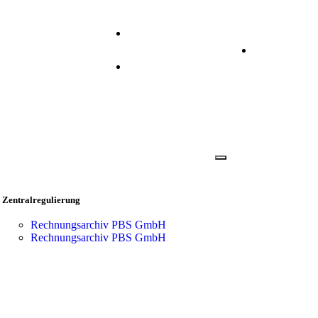
+49 2173 2640 310
Anmelden
info@prisma.ag
Zentralregulierung
Rechnungsarchiv PBS GmbH
Rechnungsarchiv PBS GmbH