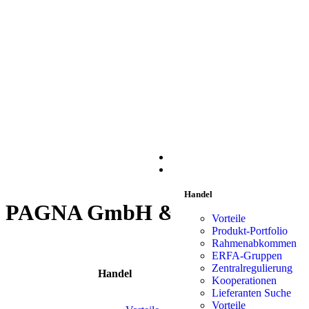
START
HANDEL
Handel
PAGNA GmbH & Co. KG
Vorteile
Produkt-Portfolio
Rahmenabkommen
ERFA-Gruppen
Zentralregulierung
Handel
Liefe
Kooperationen
Lieferanten Suche
Vorteile