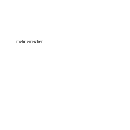
Handeln für Händler – Gemeinsam
mehr erreichen
Die Prisma AG bei Facebook
Die Prisma AG bei Instagram