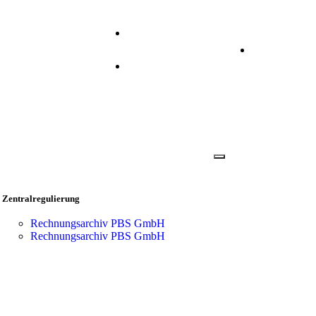
+49 2173 2640 310
Anmelden
info@prisma.ag
Zentralregulierung
Rechnungsarchiv PBS GmbH
Rechnungsarchiv PBS GmbH