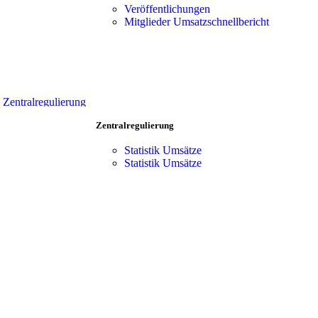
Vorteile
Team
Veröffentlichungen
Zentralregulierung
Mitgliederbereich
Mitglieder Umsatzschnellbericht
Verkaufsförderung
Team
Produkt-Portfolio
Mitgliederbereich
Kooperationen
Händler Suche
Vorteile
Zentralregulierung
Verkaufsförderung
Zentralregulierung
Produkt-Portfolio
Kooperationen
Statistik Umsätze
Händler Suche
Statistik Umsätze