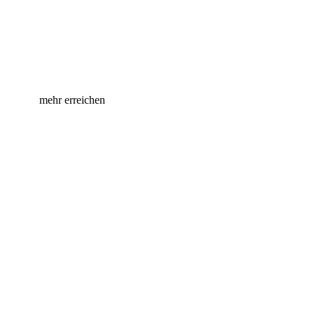
Handeln für Händler – Gemeinsam
mehr erreichen
Die Prisma AG bei Facebook
Die Prisma AG bei Instagram