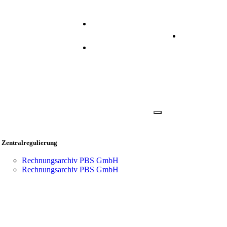
+49 2173 2640 310
Anmelden
info@prisma.ag
Zentralregulierung
Rechnungsarchiv PBS GmbH
Rechnungsarchiv PBS GmbH