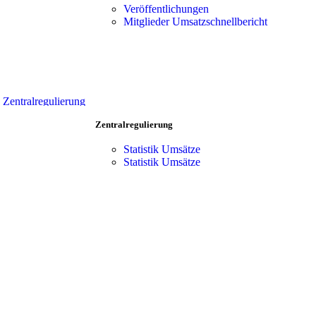
Vorteile
Team
Veröffentlichungen
Zentralregulierung
Mitgliederbereich
Mitglieder Umsatzschnellbericht
Verkaufsförderung
Team
Produkt-Portfolio
Mitgliederbereich
Kooperationen
Händler Suche
Vorteile
Zentralregulierung
Verkaufsförderung
Zentralregulierung
Produkt-Portfolio
Kooperationen
Statistik Umsätze
Händler Suche
Statistik Umsätze