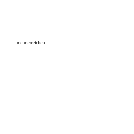
Handeln für Händler – Gemeinsam
mehr erreichen
Die Prisma AG bei Facebook
Die Prisma AG bei Instagram