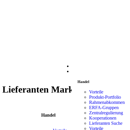
START
HANDEL
Handel
Lieferanten Marken:
Marandal
Vorteile
Produkt-Portfolio
Rahmenabkommen
ERFA-Gruppen
Zentralregulierung
Handel
Liefe
Kooperationen
Lieferanten Suche
Vorteile