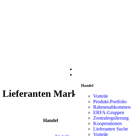
START
HANDEL
Handel
Lieferanten Marken:
Dino Wor
Vorteile
Produkt-Portfolio
Rahmenabkommen
ERFA-Gruppen
Zentralregulierung
Handel
Liefe
Kooperationen
Lieferanten Suche
Vorteile