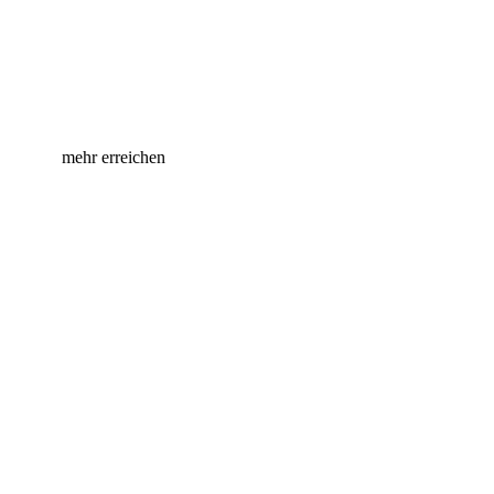
Handeln für Händler – Gemeinsam
mehr erreichen
Die Prisma AG bei Facebook
Die Prisma AG bei Instagram