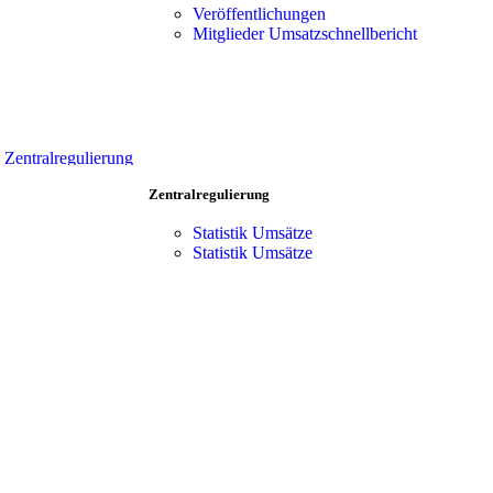
Vorteile
Team
Veröffentlichungen
Zentralregulierung
Mitgliederbereich
Mitglieder Umsatzschnellbericht
Verkaufsförderung
Team
Produkt-Portfolio
Mitgliederbereich
Kooperationen
Händler Suche
Vorteile
Zentralregulierung
Verkaufsförderung
Zentralregulierung
Produkt-Portfolio
Kooperationen
Statistik Umsätze
Händler Suche
Statistik Umsätze