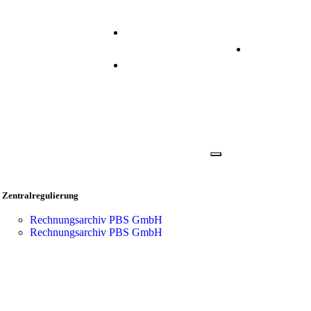
+49 2173 2640 310
Anmelden
info@prisma.ag
Zentralregulierung
Rechnungsarchiv PBS GmbH
Rechnungsarchiv PBS GmbH