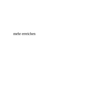
Handeln für Händler – Gemeinsam
mehr erreichen
Die Prisma AG bei Facebook
Die Prisma AG bei Instagram