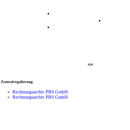
+49 2173 2640 310
Anmelden
info@prisma.ag
Zentralregulierung
Rechnungsarchiv PBS GmbH
Rechnungsarchiv PBS GmbH