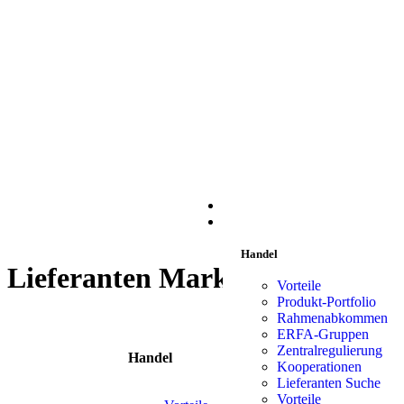
START
HANDEL
Handel
Lieferanten Marken:
Alani
Vorteile
Produkt-Portfolio
Rahmenabkommen
ERFA-Gruppen
Zentralregulierung
Handel
Liefe
Kooperationen
Lieferanten Suche
Vorteile