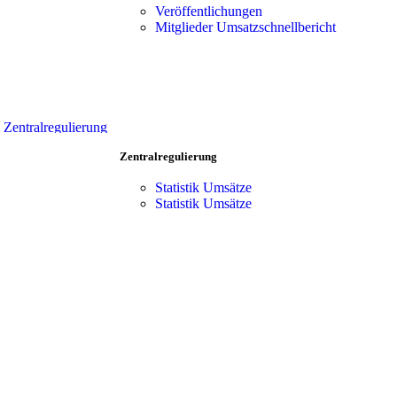
Vorteile
Team
Veröffentlichungen
Zentralregulierung
Mitgliederbereich
Mitglieder Umsatzschnellbericht
Verkaufsförderung
Team
Produkt-Portfolio
Mitgliederbereich
Kooperationen
Händler Suche
Vorteile
Zentralregulierung
Verkaufsförderung
Zentralregulierung
Produkt-Portfolio
Kooperationen
Statistik Umsätze
Händler Suche
Statistik Umsätze