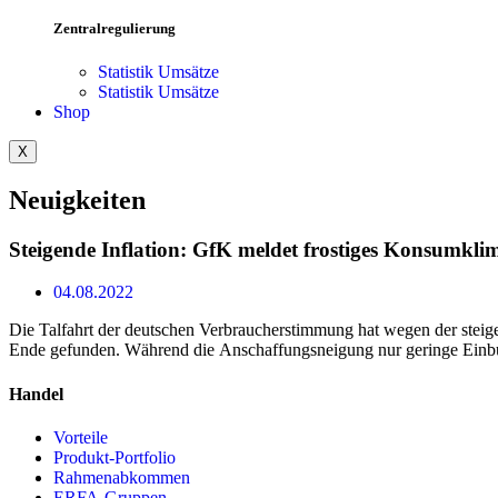
Zentralregulierung
Statistik Umsätze
Statistik Umsätze
Shop
X
Neuigkeiten
Steigende Inflation: GfK meldet frostiges Konsumkli
04.08.2022
Die Talfahrt der deutschen Verbraucherstimmung hat wegen der steige
laut Gesellschaft für Konsumforschung GfK sowohl die
Ende gefunden. Während die Anschaffungsneigung nur geringe Ein
Handel
Vorteile
Produkt-Portfolio
Rahmenabkommen
ERFA-Gruppen