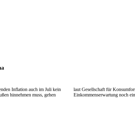
ma
nden Inflation auch im Juli kein
 Konjunktur- als auch die
bußen hinnehmen muss, gehen
Einkommenserwartung noch einm