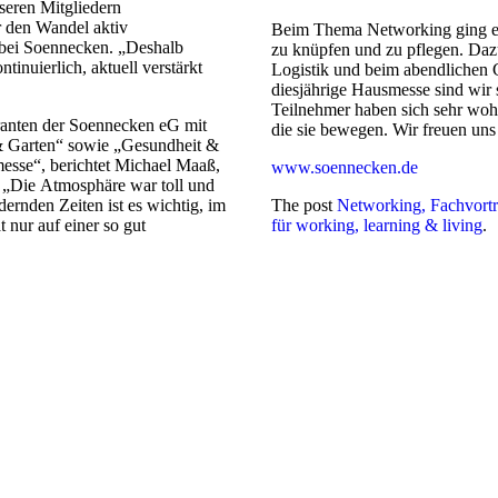
seren Mitgliedern
ir den Wandel aktiv
Beim Thema Networking ging es
e bei Soennecken. „Deshalb
zu knüpfen und zu pflegen. Daz
tinuierlich, aktuell verstärkt
Logistik und beim abendlichen G
diesjährige Hausmesse sind wir 
Teilnehmer haben sich sehr wohl
eranten der Soennecken eG mit
die sie bewegen. Wir freuen uns
& Garten“ sowie „Gesundheit &
esse“, berichtet Michael Maaß,
www.soennecken.de
Die Atmosphäre war toll und
ernden Zeiten ist es wichtig, im
The post
Networking, Fachvortr
 nur auf einer so gut
für working, learning & living
.