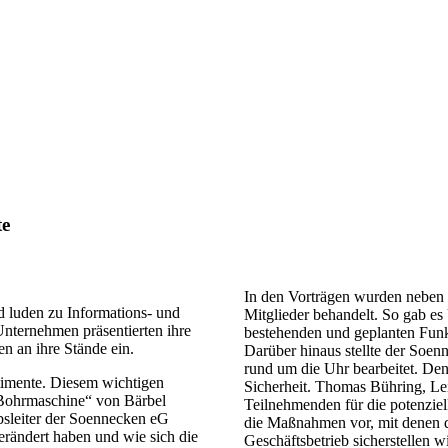
te
In den Vorträgen wurden neben 
 luden zu Informations- und
Mitglieder behandelt. So gab 
Unternehmen präsentierten ihre
bestehenden und geplanten Funk
 an ihre Stände ein.
Darüber hinaus stellte der Soen
rund um die Uhr bearbeitet. Den
timente. Diesem wichtigen
Sicherheit. Thomas Bühring, Lei
 Bohrmaschine“ von Bärbel
Teilnehmenden für die potenzie
bsleiter der Soennecken eG
die Maßnahmen vor, mit denen d
verändert haben und wie sich die
Geschäftsbetrieb sicherstellen wi