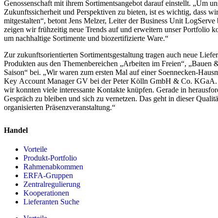
Genossenschaft mit ihrem Sortimentsangebot darauf einstellt. „Um un
Zukunftssicherheit und Perspektiven zu bieten, ist es wichtig, dass w
mitgestalten“, betont Jens Melzer, Leiter der Business Unit LogServ
zeigen wir frühzeitig neue Trends auf und erweitern unser Portfolio kon
um nachhaltige Sortimente und biozertifizierte Ware.“
Zur zukunftsorientierten Sortimentsgestaltung tragen auch neue Lief
Produkten aus den Themenbereichen „Arbeiten im Freien“, „Bauen 
Saison“ bei. „Wir waren zum ersten Mal auf einer Soennecken-Hausm
Key Account Manager GV bei der Peter Kölln GmbH & Co. KGaA. „
wir konnten viele interessante Kontakte knüpfen. Gerade in herausford
Gespräch zu bleiben und sich zu vernetzen. Das geht in dieser Qualität
organisierten Präsenzveranstaltung.“
Handel
Vorteile
Produkt-Portfolio
Rahmenabkommen
ERFA-Gruppen
Zentralregulierung
Kooperationen
Lieferanten Suche