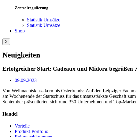
Zentralregulierung
Statistik Umsätze
Statistik Umsätze
Shop
X
Neuigkeiten
Erfolgreicher Start: Cadeaux und Midora begrüßen 7
09.09.2023
Von Weihnachtsklassikern bis Ostertrends: Auf den Leipziger Fachm
Kollektionen an Wohn- und Küchenaccessoires, Kunsthandwerk und Ges
am Wochenende der Startschuss für das umsatzstärkste Geschäft zum 
September präsentierten sich rund 350 Unternehmen und Top-Marken 
Handel
Vorteile
Produkt-Portfolio
Rahmenabkommen