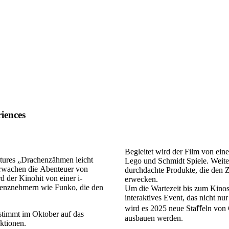
iences
Begleitet wird der Film von ein
tures „Drachenzähmen leicht
Lego und Schmidt Spiele. Weite
erwachen die Abenteuer von
durchdachte Produkte, die den
 der Kinohit von einer i-
erwecken.
izenznehmern wie Funko, die den
Um die Wartezeit bis zum Kinost
interaktives Event, das nicht nu
wird es 2025 neue Staﬀeln von G
stimmt im Oktober auf das
ausbauen werden.
ktionen.