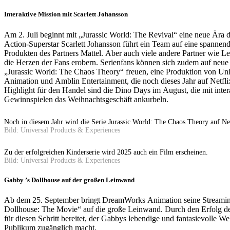
Interaktive Mission mit Scarlett Johansson
Am 2. Juli beginnt mit „Jurassic World: The Revival“ eine neue Ära d
Action-Superstar Scarlett Johansson führt ein Team auf eine spannend
Produkten des Partners Mattel. Aber auch viele andere Partner wie L
die Herzen der Fans erobern. Serienfans können sich zudem auf neue
„Jurassic World: The Chaos Theory“ freuen, eine Produktion von Un
Animation und Amblin Entertainment, die noch dieses Jahr auf Netflix
Highlight für den Handel sind die Dino Days im August, die mit inte
Gewinnspielen das Weihnachtsgeschäft ankurbeln.
Noch in diesem Jahr wird die Serie Jurassic World: The Chaos Theory auf Net
Bild: Universal Products & Experiences
Zu der erfolgreichen Kinderserie wird 2025 auch ein Film erscheinen.
Bild: Universal Products & Experiences
Gabby ’s Dollhouse auf der großen Leinwand
Ab dem 25. September bringt DreamWorks Animation seine Streamin
Dollhouse: The Movie“ auf die große Leinwand. Durch den Erfolg de
für diesen Schritt bereitet, der Gabbys lebendige und fantasievolle W
Publikum zugänglich macht.