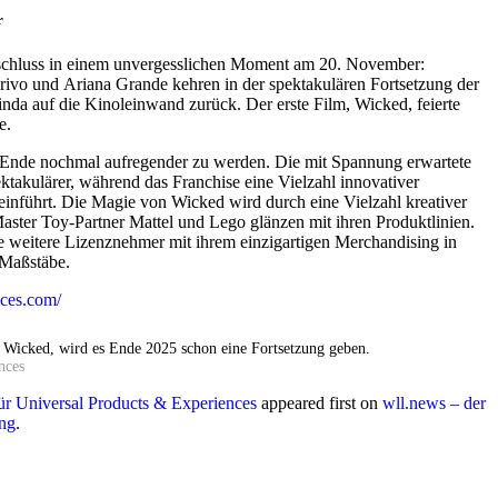
r
bschluss in einem unvergesslichen Moment am 20. November:
ivo und Ariana Grande kehren in der spektakulären Fortsetzung der
da auf die Kinoleinwand zurück. Der erste Film, Wicked, feierte
e.
 Ende nochmal aufregender zu werden. Die mit Spannung erwartete
ktakulärer, während das Franchise eine Vielzahl innovativer
einführt. Die Magie von Wicked wird durch eine Vielzahl kreativer
ster Toy-Partner Mattel und Lego glänzen mit ihren Produktlinien.
e weitere Lizenznehmer mit ihrem einzigartigen Merchandising in
 Maßstäbe.
ces.com/
 Wicked, wird es Ende 2025 schon eine Fortsetzung geben.
nces
für Universal Products & Experiences
appeared first on
wll.news – der
ing
.