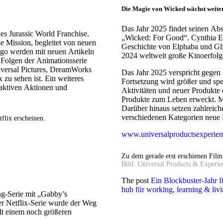
Die Magie von Wicked wächst weite
Das Jahr 2025 findet seinen A
es Jurassic World Franchise.
„Wicked: For Good“. Cynthia Er
e Mission, begleitet von neuen
Geschichte von Elphaba und Glin
ego werden mit neuen Artikeln
2024 weltweit große Kinoerfolg
 Folgen der Animationsserie
iversal Pictures, DreamWorks
Das Jahr 2025 verspricht gegen
 zu sehen ist. Ein weiteres
Fortsetzung wird größer und spe
raktiven Aktionen und
Aktivitäten und neuer Produkte 
Produkte zum Leben erweckt. Ma
Darüber hinaus setzen zahlreich
verschiedenen Kategorien neue
flix erscheinen.
www.universalproductsexperien
Zu dem gerade erst erschienen Film
Bild: Universal Products & Experie
The post
Ein Blockbuster-Jahr 
hub für working, learning & liv
g-Serie mit „Gabby’s
r Netflix-Serie wurde der Weg
elt einem noch größeren