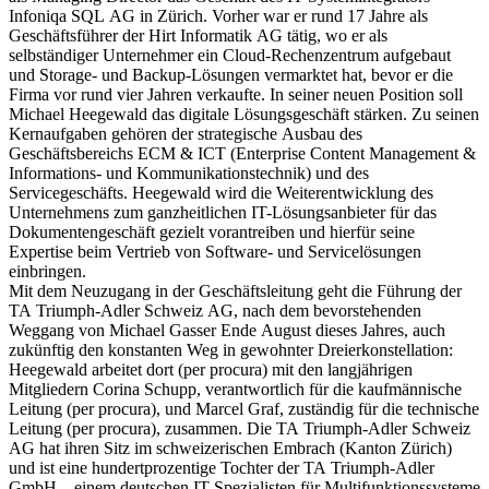
Infoniqa SQL AG in Zürich. Vorher war er rund 17 Jahre als
Geschäftsführer der Hirt Informatik AG tätig, wo er als
selbständiger Unternehmer ein Cloud-Rechenzentrum aufgebaut
und Storage- und Backup-Lösungen vermarktet hat, bevor er die
Firma vor rund vier Jahren verkaufte. In seiner neuen Position soll
Michael Heegewald das digitale Lösungsgeschäft stärken. Zu seinen
Kernaufgaben gehören der strategische Ausbau des
Geschäftsbereichs ECM & ICT (Enterprise Content Management &
Informations- und Kommunikationstechnik) und des
Servicegeschäfts. Heegewald wird die Weiterentwicklung des
Unternehmens zum ganzheitlichen IT-Lösungsanbieter für das
Dokumentengeschäft gezielt vorantreiben und hierfür seine
Expertise beim Vertrieb von Software- und Servicelösungen
einbringen.
Mit dem Neuzugang in der Geschäftsleitung geht die Führung der
TA Triumph-Adler Schweiz AG, nach dem bevorstehenden
Weggang von Michael Gasser Ende August dieses Jahres, auch
zukünftig den konstanten Weg in gewohnter Dreierkonstellation:
Heegewald arbeitet dort (per procura) mit den langjährigen
Mitgliedern Corina Schupp, verantwortlich für die kaufmännische
Leitung (per procura), und Marcel Graf, zuständig für die technische
Leitung (per procura), zusammen. Die TA Triumph-Adler Schweiz
AG hat ihren Sitz im schweizerischen Embrach (Kanton Zürich)
und ist eine hundertprozentige Tochter der TA Triumph-Adler
GmbH – einem deutschen IT-Spezialisten für Multifunktionssysteme