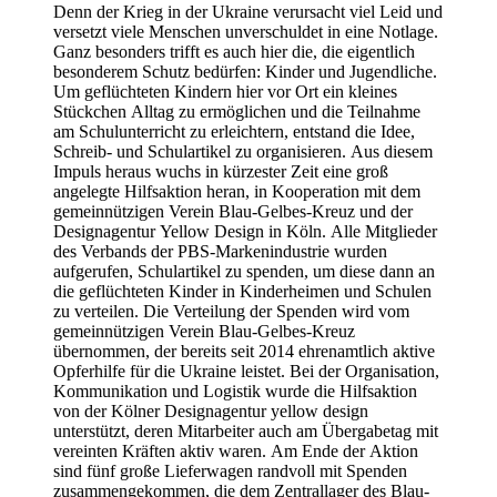
Denn der Krieg in der Ukraine verursacht viel Leid und
versetzt viele Menschen unverschuldet in eine Notlage.
Ganz besonders trifft es auch hier die, die eigentlich
besonderem Schutz bedürfen: Kinder und Jugendliche.
Um geflüchteten Kindern hier vor Ort ein kleines
Stückchen Alltag zu ermöglichen und die Teilnahme
am Schulunterricht zu erleichtern, entstand die Idee,
Schreib- und Schulartikel zu organisieren. Aus diesem
Impuls heraus wuchs in kürzester Zeit eine groß
angelegte Hilfsaktion heran, in Kooperation mit dem
gemeinnützigen Verein Blau-Gelbes-Kreuz und der
Designagentur Yellow Design in Köln. Alle Mitglieder
des Verbands der PBS-Markenindustrie wurden
aufgerufen, Schulartikel zu spenden, um diese dann an
die geflüchteten Kinder in Kinderheimen und Schulen
zu verteilen. Die Verteilung der Spenden wird vom
gemeinnützigen Verein Blau-Gelbes-Kreuz
übernommen, der bereits seit 2014 ehrenamtlich aktive
Opferhilfe für die Ukraine leistet. Bei der Organisation,
Kommunikation und Logistik wurde die Hilfsaktion
von der Kölner Designagentur yellow design
unterstützt, deren Mitarbeiter auch am Übergabetag mit
vereinten Kräften aktiv waren. Am Ende der Aktion
sind fünf große Lieferwagen randvoll mit Spenden
zusammengekommen, die dem Zentrallager des Blau-