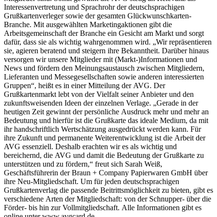
Interessenvertretung und Sprachrohr der deutschsprachigen
Grußkartenverleger sowie der gesamten Glückwunschkarten-
Branche. Mit ausgewählten Marketingaktionen gibt die
Arbeitsgemeinschaft der Branche ein Gesicht am Markt und sorgt
dafür, dass sie als wichtig wahrgenommen wird. „Wir repräsentieren
sie, agieren beratend und steigern ihre Bekanntheit. Darüber hinaus
versorgen wir unsere Mitglieder mit (Markt-)Informationen und
News und fördern den Meinungsaustausch zwischen Mitgliedern,
Lieferanten und Messegesellschaften sowie anderen interessierten
Gruppen“, heißt es in einer Mitteilung der AVG. Der
Grußkartenmarkt lebt von der Vielfalt seiner Anbieter und den
zukunftsweisenden Ideen der einzelnen Verlage. „Gerade in der
heutigen Zeit gewinnt der persönliche Ausdruck mehr und mehr an
Bedeutung und hierfür ist die Grußkarte das ideale Medium, da mit
ihr handschriftlich Wertschätzung ausgedrückt werden kann. Für
ihre Zukunft und permanente Weiterentwicklung ist die Arbeit der
AVG essenziell. Deshalb erachten wir es als wichtig und
bereichernd, die AVG und damit die Bedeutung der Grußkarte zu
unterstützen und zu fördern,“ freut sich Sarah Weiß,
Geschäftsführerin der Braun + Company Papierwaren GmbH über
ihre Neu-Mitgliedschaft. Um für jeden deutschsprachigen
Grußkartenverlag die passende Beitrittsmöglichkeit zu bieten, gibt es
verschiedene Arten der Mitgliedschaft: von der Schnupper- über die
Förder- bis hin zur Vollmitgliedschaft. Alle Informationen gibt es
online unter www.avgcard.de